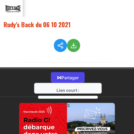
Rudy's Back du 06 10 2021
⋈
Partager
Lien court :
https://radio-g.fr?6366
⧉