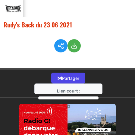
Rudy's Back du 23 06 2021
⋈
Partager
Lien court :
https://radio-g.fr?5711
⧉