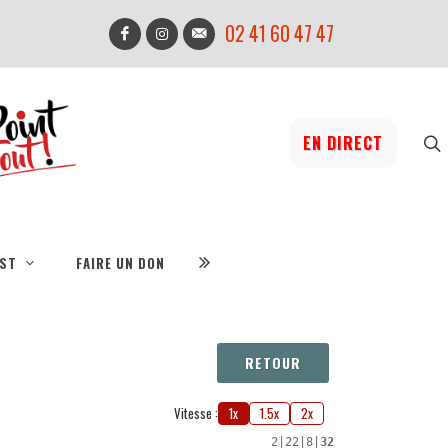
02 41 60 47 47
EN DIRECT
IST
FAIRE UN DON
RETOUR
Vitesse :
1x
1.5x
2x
2
|
22
|
8
|
32