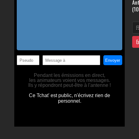
Ant
(10
E