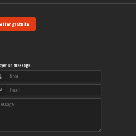
letter gratuite
oyer un message