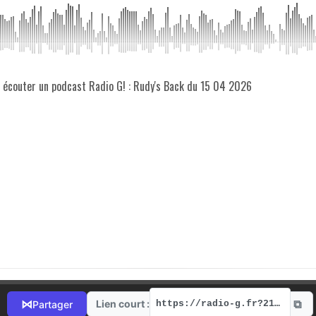
z écouter un podcast Radio G! : Rudy's Back du 15 04 2026
⧉
⋈
Lien court :
Partager
https://radio-g.fr?21633