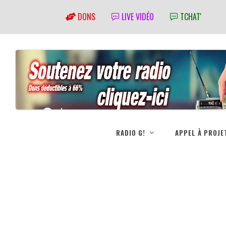
DONS
LIVE VIDÉO
TCHAT'
RADIO G!
APPEL À PROJE