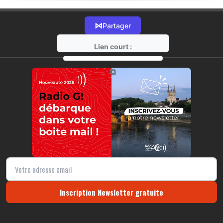
⋈
Partager
Lien court :
https://radio-g.fr?21391
⧉
Inscription Newsletter gratuite