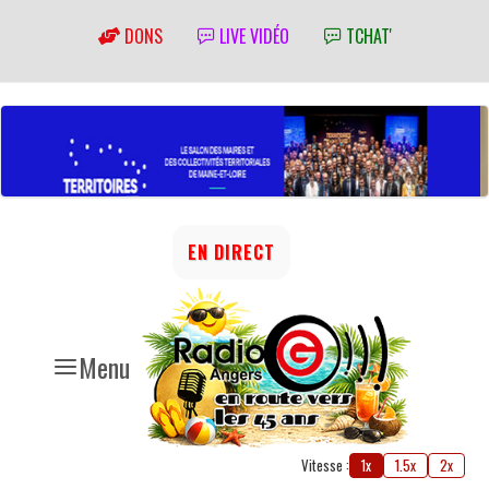
DONS
LIVE VIDÉO
TCHAT'
EN DIRECT
Menu
Vitesse :
1x
1.5x
2x