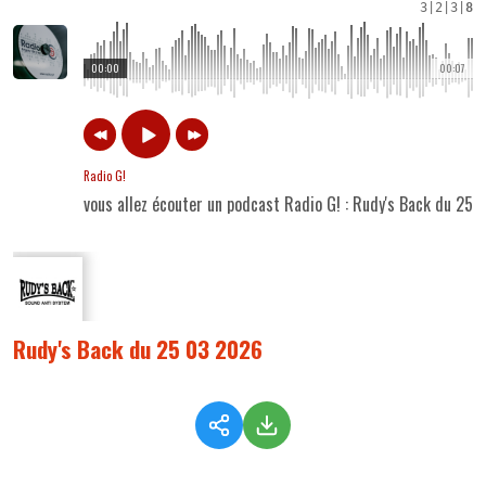
3
|
2
|
3
|
8
00:00
00:07
Radio G!
vous allez écouter un podcast Radio G! : Rudy's Back du 25
Rudy's Back du 25 03 2026