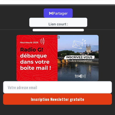
⋈
Partager
Lien court :
https://radio-g.fr?21164
⧉
Inscription Newsletter gratuite