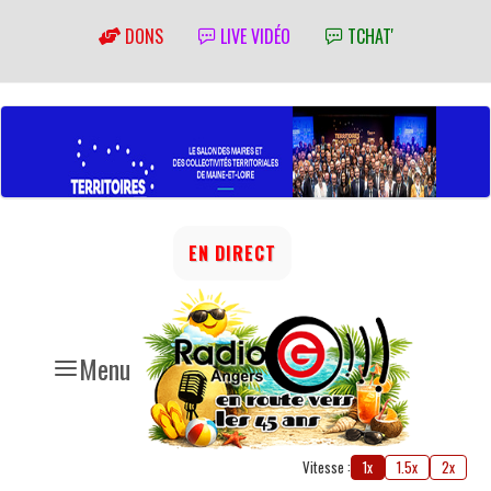
DONS
LIVE VIDÉO
TCHAT'
EN DIRECT
Menu
Vitesse :
1x
1.5x
2x