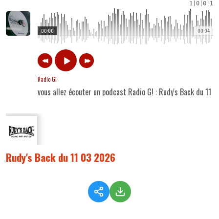
1
|
0
|
0
|
1
00:00
00:04
Radio G!
vous allez écouter un podcast Radio G! : Rudy's Back du 11 
Rudy's Back du 11 03 2026