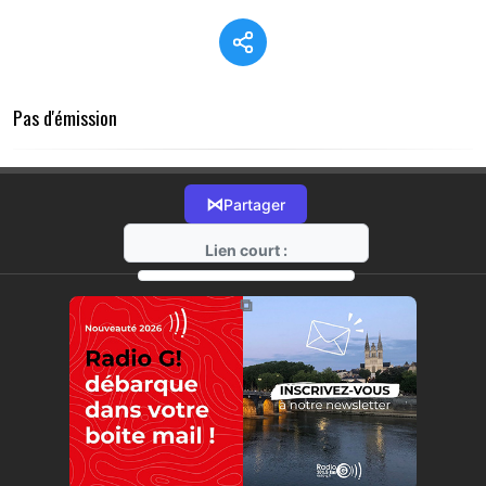
Pas d'émission
⋈
Partager
Lien court :
https://radio-g.fr?20000
⧉