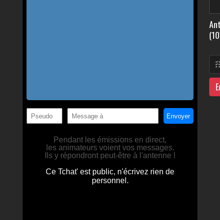
Ant
(10
E