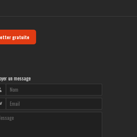
letter gratuite
oyer un message