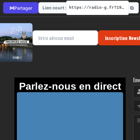
⧉
⋈
Lien court :
Partager
https://radio-g.fr?19801
Inscription News
Env