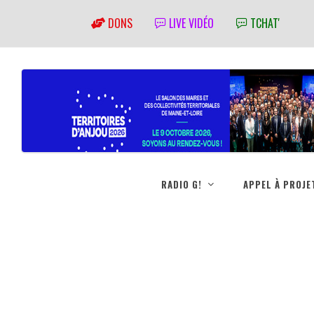
DONS
LIVE VIDÉO
TCHAT'
RADIO G!
APPEL À PROJE