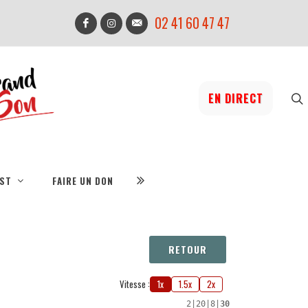
02 41 60 47 47
EN DIRECT
IST
FAIRE UN DON
RETOUR
Vitesse :
1x
1.5x
2x
2
|
20
|
8
|
30