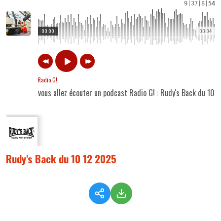
9
|
37
|
8
|
54
00:00
00:04
Radio G!
vous allez écouter un podcast Radio G! : Rudy's Back du 10 
Rudy's Back du 10 12 2025