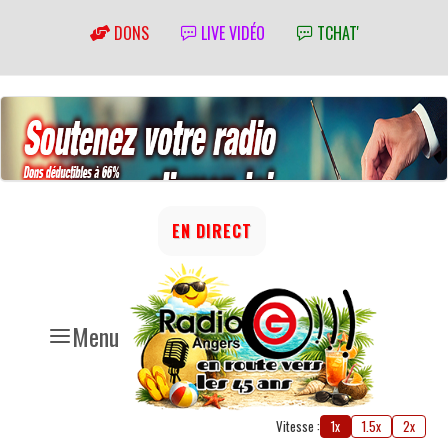
DONS
LIVE VIDÉO
TCHAT'
EN DIRECT
Menu
Vitesse :
1x
1.5x
2x