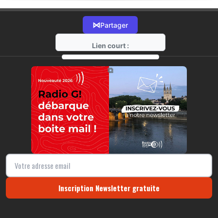
⋈
Partager
Lien court :
https://radio-g.fr?19640
⧉
Inscription Newsletter gratuite