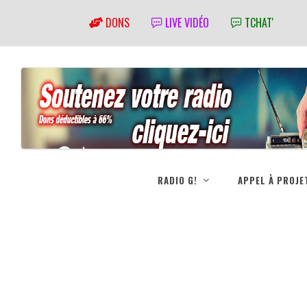
DONS
LIVE VIDÉO
TCHAT'
RADIO G!
APPEL À PROJE