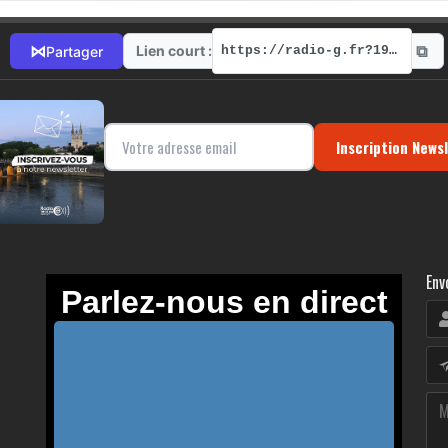
⧉
⋈
Lien court :
Partager
https://radio-g.fr?19026
Inscription News
Env