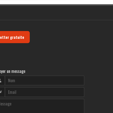
letter gratuite
oyer un message