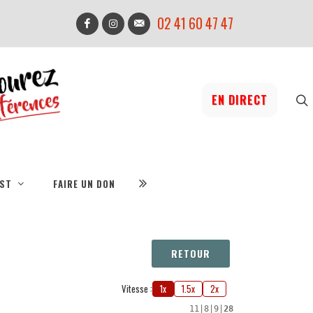
02 41 60 47 47
EN DIRECT
IST
FAIRE UN DON
RETOUR
Vitesse :
1x
1.5x
2x
11
|
8
|
9
|
28