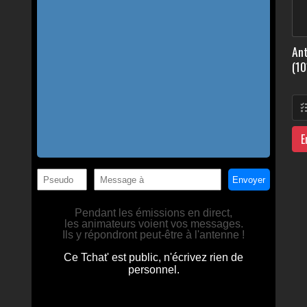
Ant
(10
E