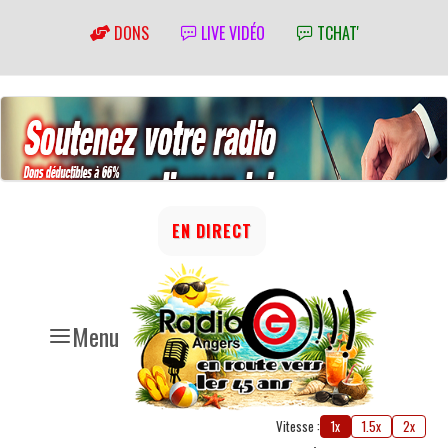
DONS
LIVE VIDÉO
TCHAT'
EN DIRECT
Menu
Vitesse :
1x
1.5x
2x