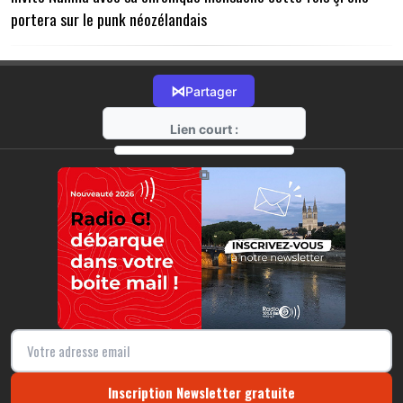
portera sur le punk néozélandais
⋈
Partager
Lien court :
https://radio-g.fr?15953
⧉
Inscription Newsletter gratuite