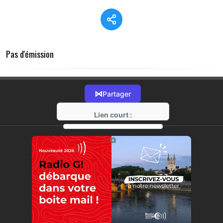
Pas d'émission
⋈
Partager
Lien court :
https://radio-g.fr?15871
⧉