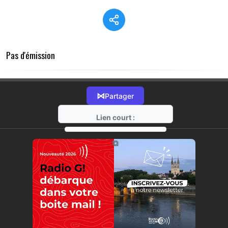
Pas d'émission
⋈
Partager
Lien court :
https://radio-g.fr?15495
⧉