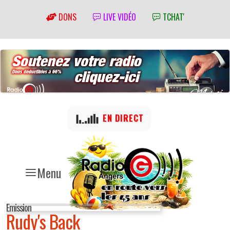
DONS
LIVE VIDÉO
TCHAT'
EN DIRECT
Menu
Emission
Rudy's Back