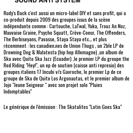
Rudy's Back c'est aussi un micro-label DIY et sans profit, qui a
co-produit depuis 2009 des groupes issus de la scène
indépendante comme : Cartouche, LaTwal, Yuka, Trouz An Noz,
Mauvaise Graine, Psycho Squatt, Crève-Coeur, The Offenders,
The Berbiseyans, Pavasse, Staya Staya etc... et plus
récemment : les canadien.nes de Union Thugs , un 2ble LP de
Drowning Dog & Malatesta (hip hop Allemagne) ,un album de
Ska avec Quito Ska Jazz (Ecuador) ,le premier LP du groupe the
Red Riding "Hey!", un ep de soutien (caisse anti represio) des
groupes italiens 17 Incubi v/s Gavroche, le premier Lp de ce
groupe de Ska de Quito Los Argonautas, et le premier album de
Jojo "Jeune Seigneur " avec son projet solo "Pluies
Indomptables"
Le générique de l'émission : The Skatalites "Latin Goes Ska"