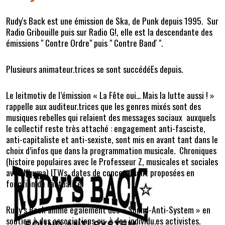
Rudy's Back est une émission de Ska, de Punk depuis 1995. Sur
Radio Gribouille puis sur Radio G!, elle est la descendante des
émissions " Contre Ordre" puis " Contre Band' ".
Plusieurs animateur.trices se sont succédéEs depuis.
Le leitmotiv de l’émission « La Fête oui... Mais la lutte aussi ! »
rappelle aux auditeur.trices que les genres mixés sont des
musiques rebelles qui relaient des messages sociaux auxquels
le collectif reste très attaché : engagement anti-fasciste,
anti-capitaliste et anti-sexiste, sont mis en avant tant dans le
choix d’infos que dans la programmation musicale. Chroniques
(histoire populaires avec le Professeur Z, musicales et sociales
avec Nhuma) ITWs, dates de concert, sont proposées en
fonction de l'actualité.
Rudy’s Back anime également des « Sound-Anti-System » en
soutien à des associations ou à des individu.es activistes.