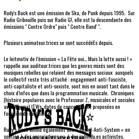
Rudy's Back est une émission de Ska, de Punk depuis 1995. Sur
Radio Gribouille puis sur Radio G!, elle est la descendante des
émissions " Contre Ordre" puis " Contre Band' ".
Plusieurs animateur.trices se sont succédéEs depuis.
Le leitmotiv de l’émission « La Fête oui... Mais la lutte aussi ! »
rappelle aux auditeur.trices que les genres mixés sont des
musiques rebelles qui relaient des messages sociaux auxquels
le collectif reste très attaché : engagement anti-fasciste,
anti-capitaliste et anti-sexiste, sont mis en avant tant dans le
choix d’infos que dans la programmation musicale. Chroniques
(histoire populaires avec le Professeur Z, musicales et sociales
avec Nhuma) ITWs, dates de concert, sont proposées en
fonction de l'actualité.
Rudy’s Back anime également des « Sound-Anti-System » en
soutien à des associations ou à des individu.es activistes.