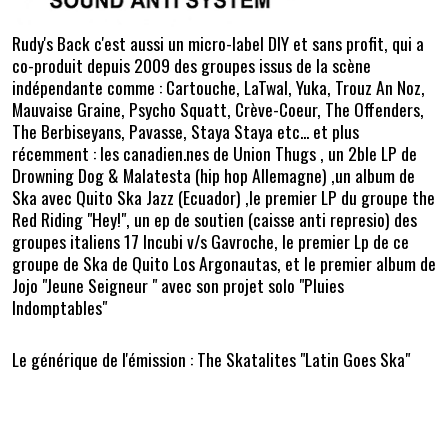
Rudy's Back c'est aussi un micro-label DIY et sans profit, qui a
co-produit depuis 2009 des groupes issus de la scène
indépendante comme : Cartouche, LaTwal, Yuka, Trouz An Noz,
Mauvaise Graine, Psycho Squatt, Crève-Coeur, The Offenders,
The Berbiseyans, Pavasse, Staya Staya etc... et plus
récemment : les canadien.nes de Union Thugs , un 2ble LP de
Drowning Dog & Malatesta (hip hop Allemagne) ,un album de
Ska avec Quito Ska Jazz (Ecuador) ,le premier LP du groupe the
Red Riding "Hey!", un ep de soutien (caisse anti represio) des
groupes italiens 17 Incubi v/s Gavroche, le premier Lp de ce
groupe de Ska de Quito Los Argonautas, et le premier album de
Jojo "Jeune Seigneur " avec son projet solo "Pluies
Indomptables"
Le générique de l'émission : The Skatalites "Latin Goes Ska"