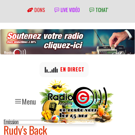
DONS
LIVE VIDÉO
TCHAT'
EN DIRECT
Menu
Emission
Rudy's Back