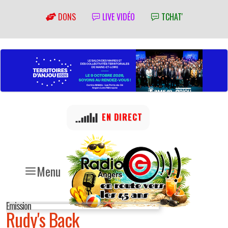
DONS
LIVE VIDÉO
TCHAT'
EN DIRECT
Menu
Emission
Rudy's Back