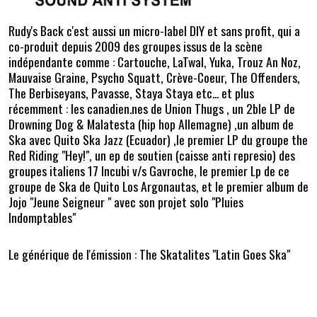
Rudy's Back c'est aussi un micro-label DIY et sans profit, qui a
co-produit depuis 2009 des groupes issus de la scène
indépendante comme : Cartouche, LaTwal, Yuka, Trouz An Noz,
Mauvaise Graine, Psycho Squatt, Crève-Coeur, The Offenders,
The Berbiseyans, Pavasse, Staya Staya etc... et plus
récemment : les canadien.nes de Union Thugs , un 2ble LP de
Drowning Dog & Malatesta (hip hop Allemagne) ,un album de
Ska avec Quito Ska Jazz (Ecuador) ,le premier LP du groupe the
Red Riding "Hey!", un ep de soutien (caisse anti represio) des
groupes italiens 17 Incubi v/s Gavroche, le premier Lp de ce
groupe de Ska de Quito Los Argonautas, et le premier album de
Jojo "Jeune Seigneur " avec son projet solo "Pluies
Indomptables"
Le générique de l'émission : The Skatalites "Latin Goes Ska"