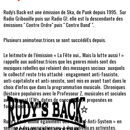
Rudy's Back est une émission de Ska, de Punk depuis 1995. Sur
Radio Gribouille puis sur Radio G!, elle est la descendante des
émissions " Contre Ordre" puis " Contre Band' ".
Plusieurs animateur.trices se sont succédéEs depuis.
Le leitmotiv de l’émission « La Fête oui... Mais la lutte aussi ! »
rappelle aux auditeur.trices que les genres mixés sont des
musiques rebelles qui relaient des messages sociaux auxquels
le collectif reste très attaché : engagement anti-fasciste,
anti-capitaliste et anti-sexiste, sont mis en avant tant dans le
choix d’infos que dans la programmation musicale. Chroniques
(histoire populaires avec le Professeur Z, musicales et sociales
avec Nhuma) ITWs, dates de concert, sont proposées en
fonction de l'actualité.
Rudy’s Back anime également des « Sound-Anti-System » en
soutien à des associations ou à des individu.es activistes.