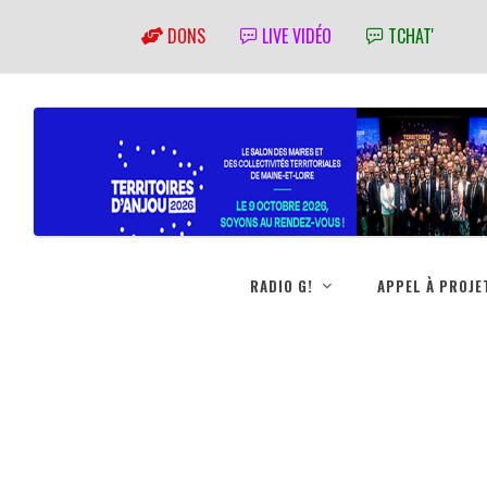
DONS
LIVE VIDÉO
TCHAT'
RADIO G!
APPEL À PROJE