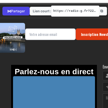
⧉
⋈
Lien court :
Partager
https://radio-g.fr?22202
Inscription News
Env