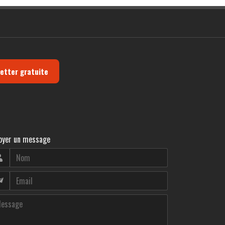
letter gratuite
oyer un message