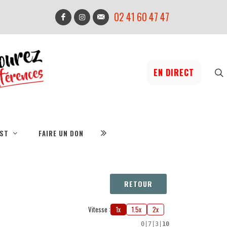
02 41 60 47 47
EN DIRECT
IST
FAIRE UN DON
RETOUR
Vitesse :
1x
1.5x
2x
0
|
7
|
3
|
10