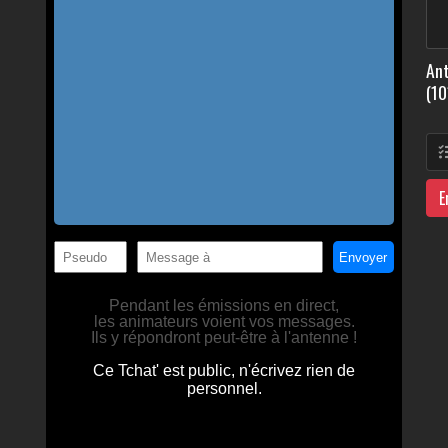
Ant
(10
E