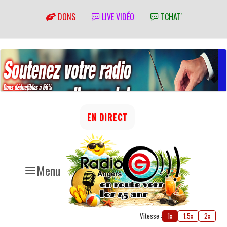
DONS
LIVE VIDÉO
TCHAT'
EN DIRECT
Menu
Vitesse :
1x
1.5x
2x