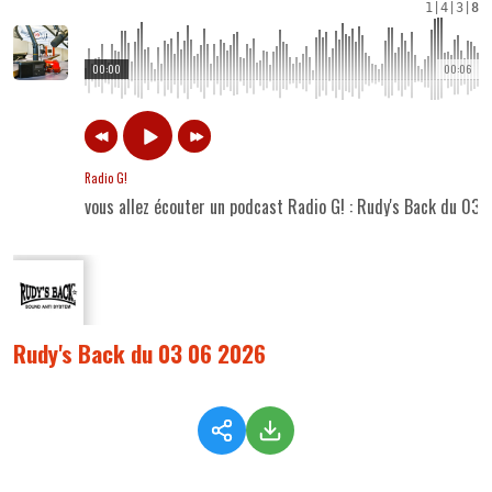
1
|
4
|
3
|
8
00:00
00:06
Radio G!
vous allez écouter un podcast Radio G! : Rudy's Back du 03
Rudy's Back du 03 06 2026