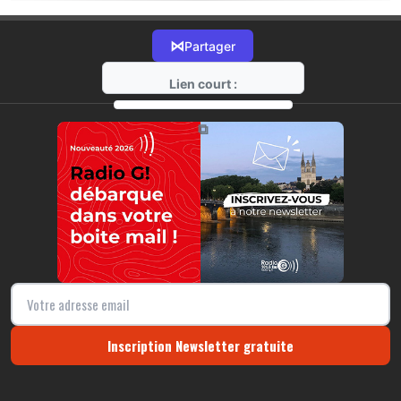
⋈
Partager
Lien court :
https://radio-g.fr?22165
⧉
Inscription Newsletter gratuite