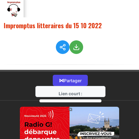
Impromptus litteraires du 15 10 2022
⋈
Partager
Lien court :
https://radio-g.fr?9851
⧉