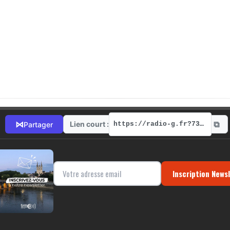
⧉
⋈
Lien court :
Partager
https://radio-g.fr?7375
Inscription News