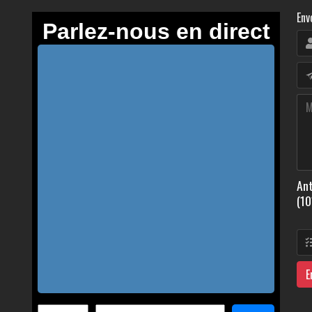
Env
Ant
(10
E