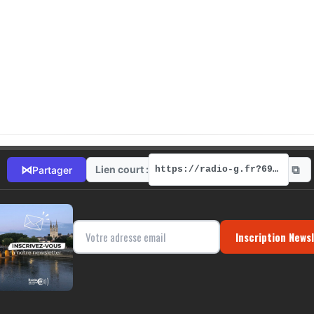
⧉
⋈
Lien court :
Partager
https://radio-g.fr?6956
Inscription News