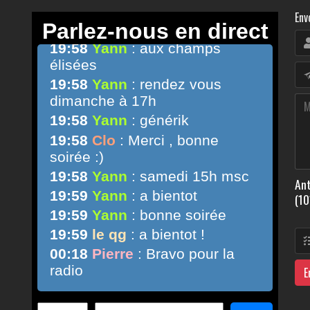
Env
Ant
(10
E