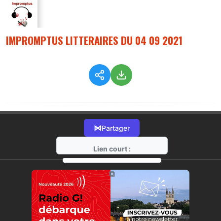
IMPROMPTUS LITTERAIRES DU 04 09 2021
⋈
Partager
Lien court :
https://radio-g.fr?6527
⧉