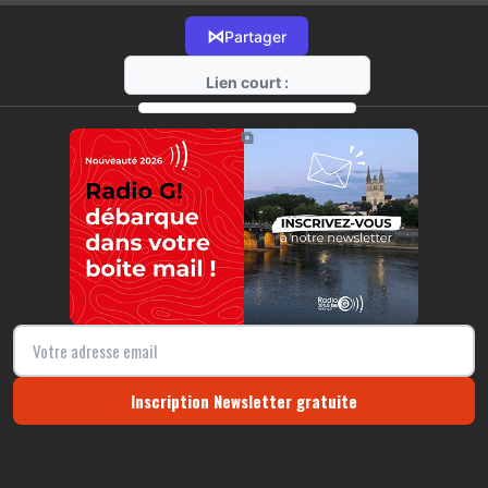
⋈
Partager
Lien court :
https://radio-g.fr?15649
⧉
Inscription Newsletter gratuite