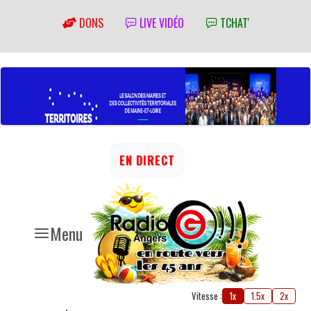
DONS
LIVE VIDÉO
TCHAT'
EN DIRECT
Menu
Vitesse :
1x
1.5x
2x