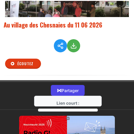
Au village des Chesnaies du 11 06 2026
ÉCOUTEZ
⋈
Partager
Lien court :
https://radio-g.fr?r532
⧉