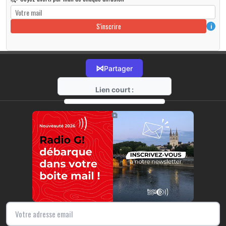
S'inscrire
i
⋈
Partager
Lien court :
https://radio-g.fr?r528
⧉