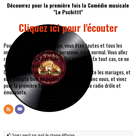
Découvrez pour la première fois la Comédie musicale
"Le Pschittt"
Cliquez ici pour l'écouter
Pour fêter un grand mariage, vous êtes toutes et tous les
invités. Vous ne connaissez personne, c'est normal. Vous allez
rencontrer Édouard et Sylvie. Qui sont-ils ? En tout cas, ce ne
sont pas les mariés.
Ces deux-là ne se sont jamais vus. Lui déteste les mariages, et
elle, compte bien en profiter. Allez, venez avec nous, et vivez
pour la première fois une comédie musicale radio drôle et
émouvante.
📬 Soyez averti par mail de chaque diffusion