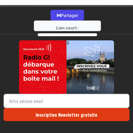
⋈
Partager
Lien court :
https://radio-g.fr?22408
⧉
Inscription Newsletter gratuite