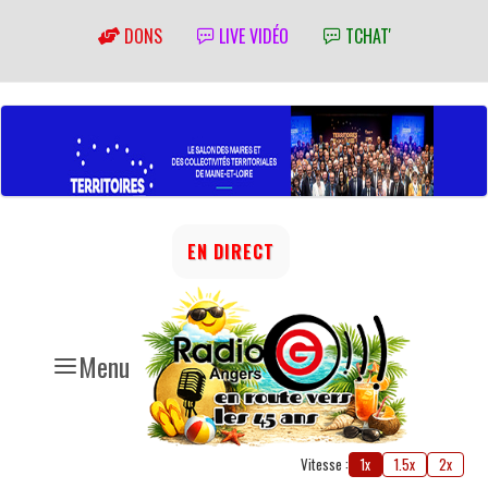
DONS
LIVE VIDÉO
TCHAT'
EN DIRECT
Menu
Vitesse :
1x
1.5x
2x