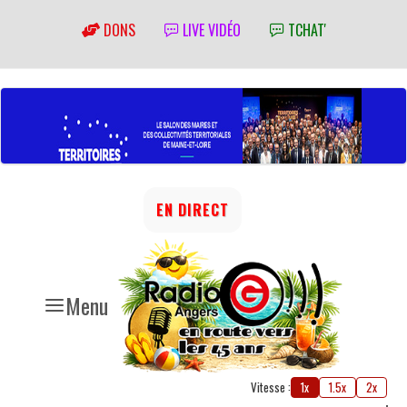
DONS
LIVE VIDÉO
TCHAT'
EN DIRECT
Menu
Vitesse :
1x
1.5x
2x