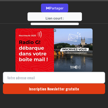
⋈
Partager
Lien court :
https://radio-g.fr?21901
⧉
Inscription Newsletter gratuite