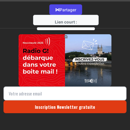
⋈
Partager
Lien court :
https://radio-g.fr?21900
⧉
Inscription Newsletter gratuite