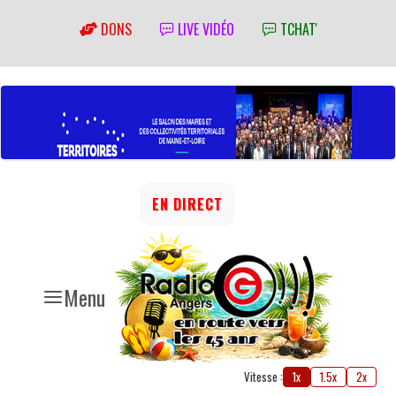
DONS
LIVE VIDÉO
TCHAT'
EN DIRECT
Menu
Vitesse :
1x
1.5x
2x