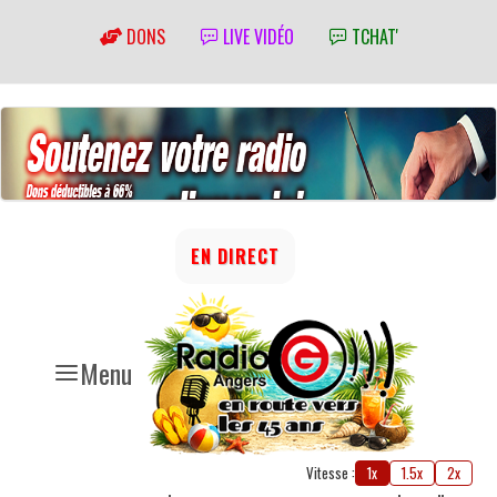
DONS
LIVE VIDÉO
TCHAT'
EN DIRECT
Menu
Vitesse :
1x
1.5x
2x