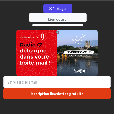
⋈
Partager
Lien court :
https://radio-g.fr?21899
⧉
Inscription Newsletter gratuite