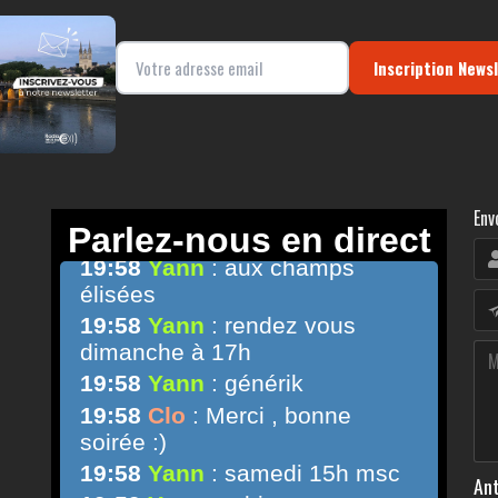
Inscription News
Env
Ant