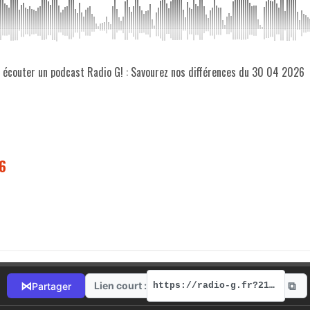
z écouter un podcast Radio G! : Savourez nos différences du 30 04 2026
6
⧉
⋈
Lien court :
Partager
https://radio-g.fr?21898