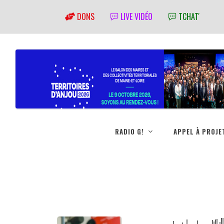
DONS
LIVE VIDÉO
TCHAT'
RADIO G!
APPEL À PROJE