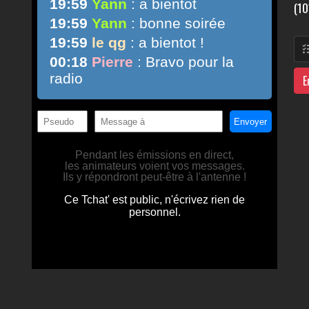
(10
E