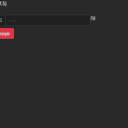
1.5)
FM
nvoyer