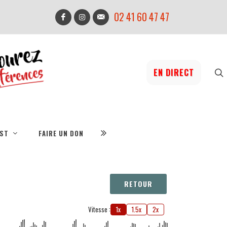
02 41 60 47 47
EN DIRECT
IST
FAIRE UN DON
RETOUR
Vitesse :
1x
1.5x
2x