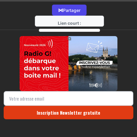
⋈
Partager
Lien court :
https://radio-g.fr?21887
⧉
Inscription Newsletter gratuite