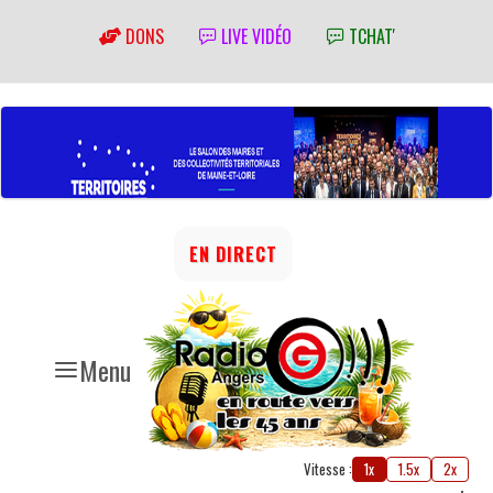
DONS
LIVE VIDÉO
TCHAT'
EN DIRECT
Menu
Vitesse :
1x
1.5x
2x