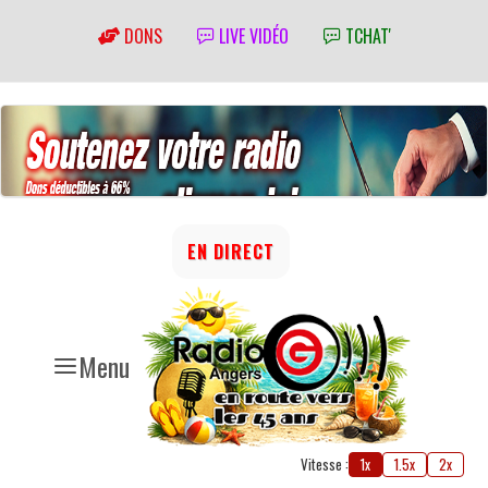
DONS
LIVE VIDÉO
TCHAT'
EN DIRECT
Menu
Vitesse :
1x
1.5x
2x