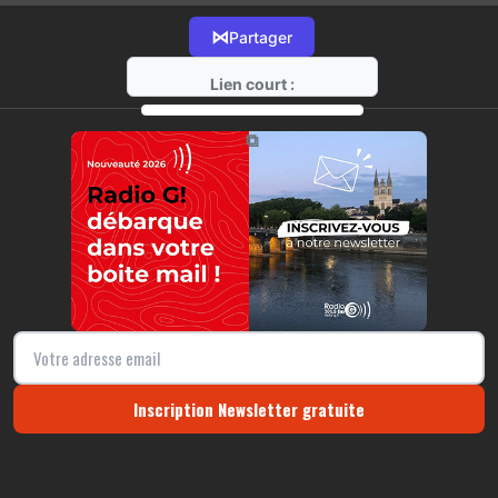
⋈
Partager
Lien court :
https://radio-g.fr?21602
⧉
Inscription Newsletter gratuite