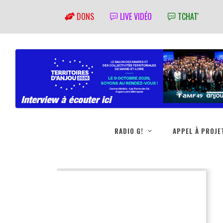
DONS
LIVE VIDÉO
TCHAT'
RADIO G!
APPEL À PROJE