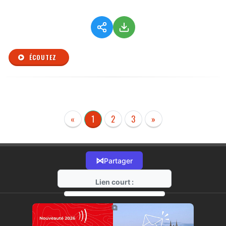
ÉCOUTEZ
«
1
2
3
»
⋈
Partager
Lien court :
https://radio-g.fr?r513
⧉