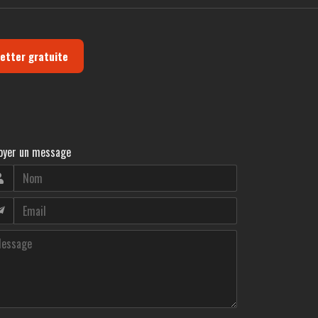
letter gratuite
oyer un message