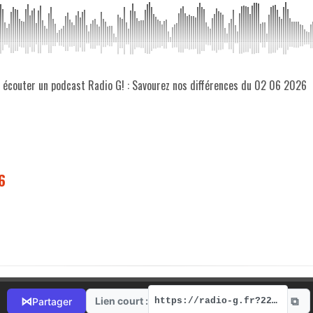
z écouter un podcast Radio G! : Savourez nos différences du 02 06 2026
6
⧉
⋈
Lien court :
Partager
https://radio-g.fr?22137