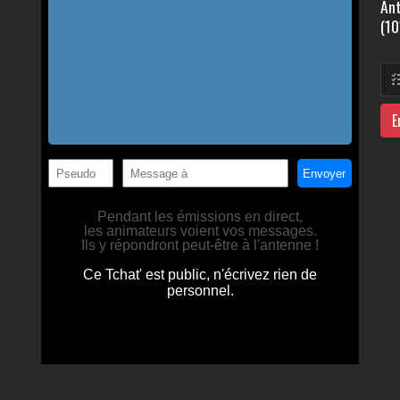
Ant
(10
E