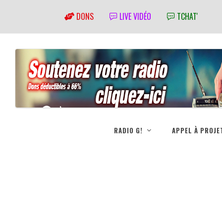
DONS
LIVE VIDÉO
TCHAT'
RADIO G!
APPEL À PROJE