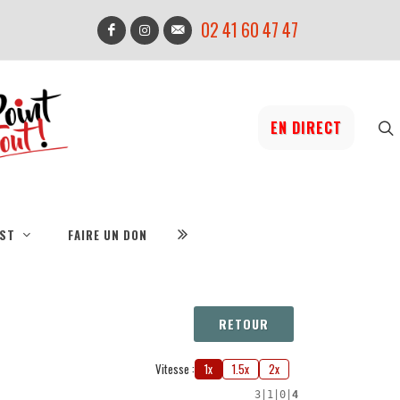
02 41 60 47 47
EN DIRECT
IST
FAIRE UN DON
RETOUR
Vitesse :
1x
1.5x
2x
3
|
1
|
0
|
4