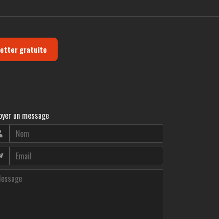
letter gratuite
oyer un message