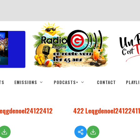
TS
EMISSIONS
PODCASTS+
CONTACT
PLAYL
eqgdenoel24122412
422 Leqgdenoel2412241