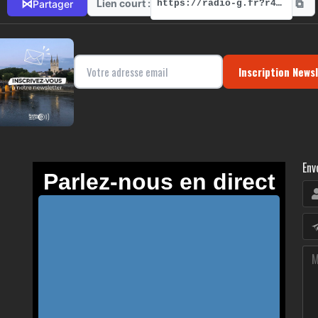
⧉
⋈
Lien court :
Partager
https://radio-g.fr?r498
Inscription News
Env