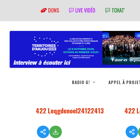
DONS
LIVE VIDÉO
TCHAT'
RADIO G!
APPEL À PROJE
422 Leqgdenoel24122413
422 L