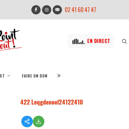
02 41 60 47 47
EN DIRECT
IST
FAIRE UN DON
1
422 Leqgdenoel24122410