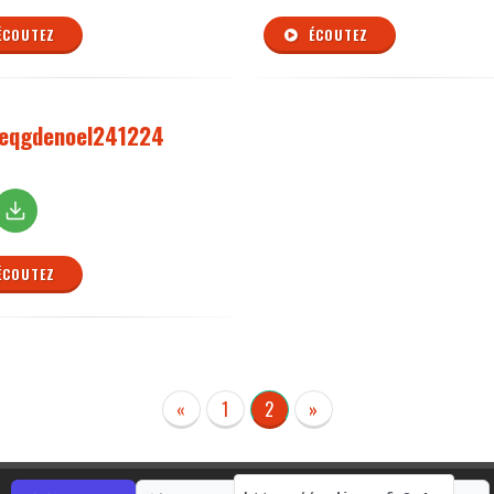
ÉCOUTEZ
ÉCOUTEZ
eqgdenoel241224
ÉCOUTEZ
«
1
2
»