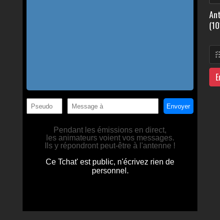
Ant
(10
E