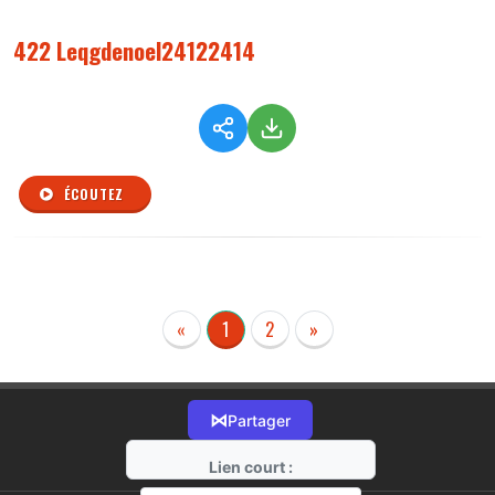
422 Leqgdenoel24122414
ÉCOUTEZ
«
1
2
»
⋈
Partager
Lien court :