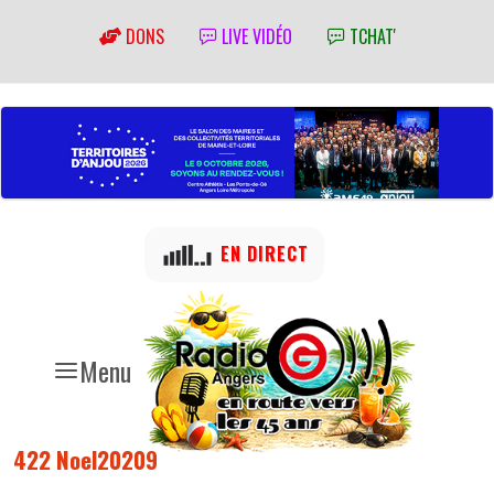
DONS
LIVE VIDÉO
TCHAT'
EN DIRECT
Menu
422 Noel20209