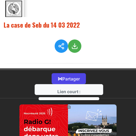
La case de Seb du 14 03 2022
⋈
Partager
Lien court :
https://radio-g.fr?7725
⧉