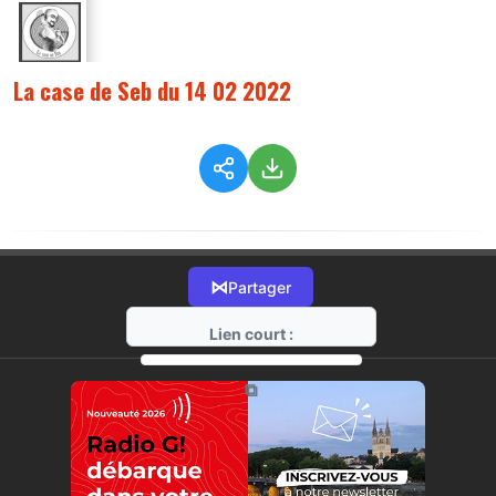
La case de Seb du 14 02 2022
⋈
Partager
Lien court :
https://radio-g.fr?7488
⧉