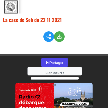
La case de Seb du 22 11 2021
⋈
Partager
Lien court :
https://radio-g.fr?6788
⧉