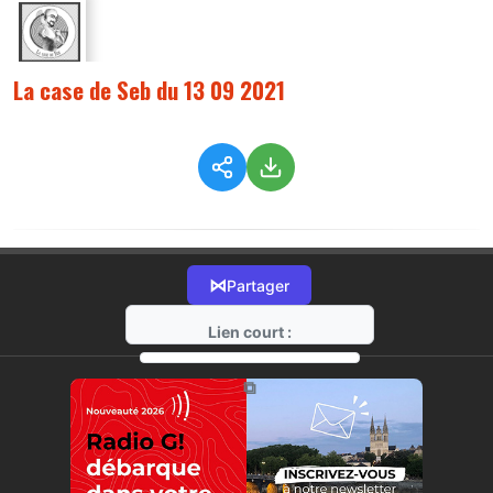
La case de Seb du 13 09 2021
⋈
Partager
Lien court :
https://radio-g.fr?6142
⧉