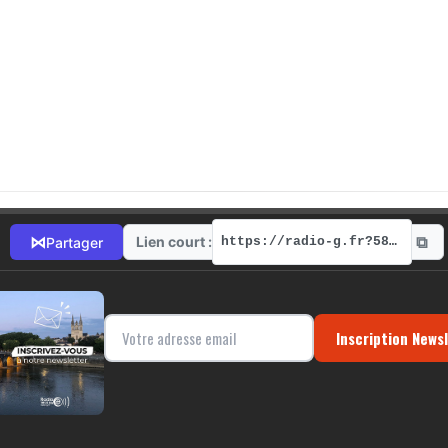
⧉
⋈
Lien court :
Partager
https://radio-g.fr?5814
Inscription News