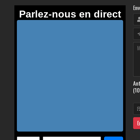
Env
Ant
(10
E