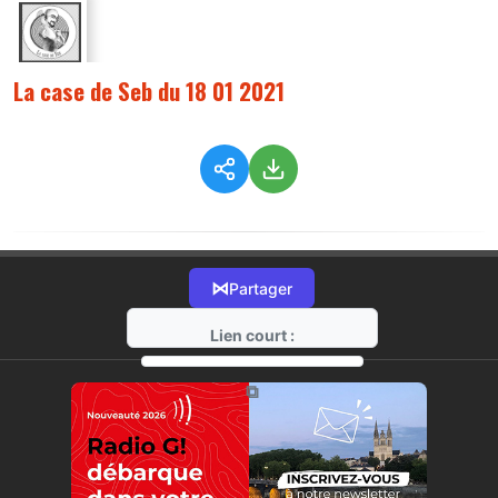
La case de Seb du 18 01 2021
⋈
Partager
Lien court :
https://radio-g.fr?5812
⧉