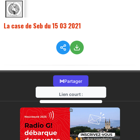
La case de Seb du 15 03 2021
⋈
Partager
Lien court :
https://radio-g.fr?5808
⧉