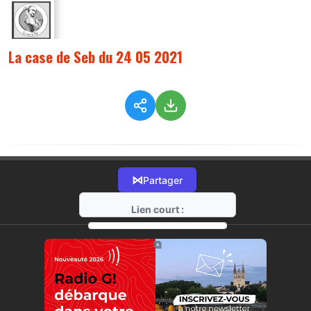
La case de Seb du 24 05 2021
⋈
Partager
Lien court :
https://radio-g.fr?5804
⧉