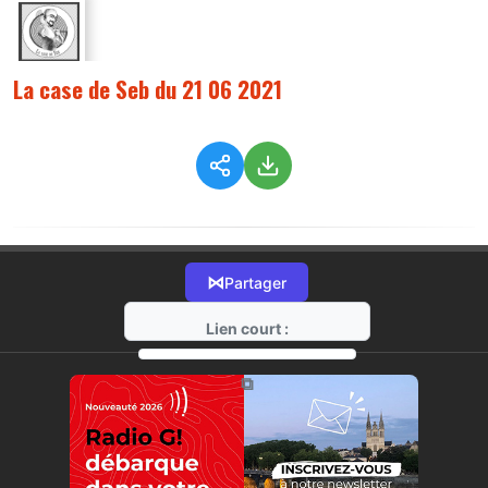
La case de Seb du 21 06 2021
⋈
Partager
Lien court :
https://radio-g.fr?5802
⧉