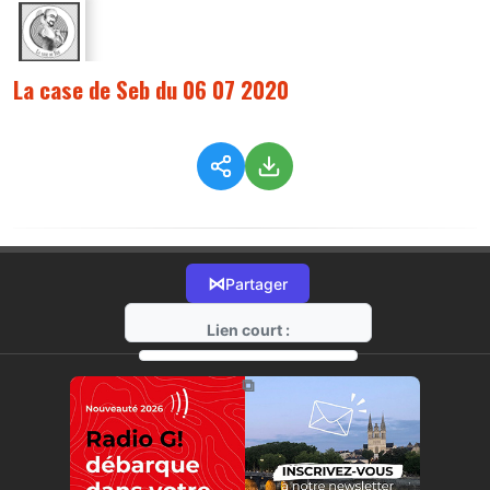
La case de Seb du 06 07 2020
⋈
Partager
Lien court :
https://radio-g.fr?2470
⧉