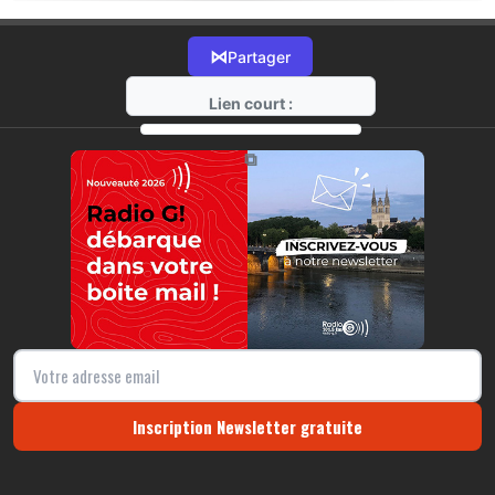
⋈
Partager
Lien court :
https://radio-g.fr?18475
⧉
Inscription Newsletter gratuite