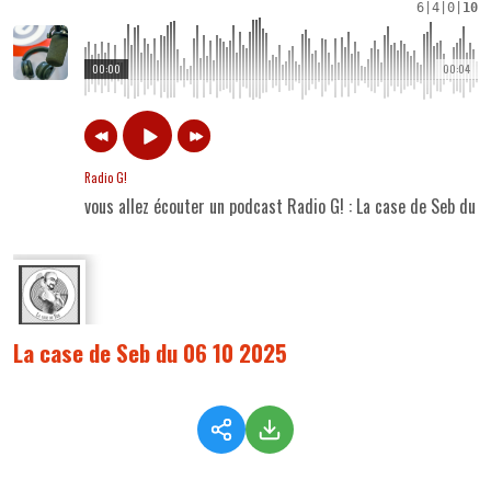
6
|
4
|
0
|
10
00:00
00:04
Radio G!
vous allez écouter un podcast Radio G! : La case de Seb du
La case de Seb du 06 10 2025