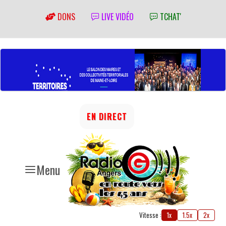
DONS
LIVE VIDÉO
TCHAT'
EN DIRECT
Menu
Vitesse :
1x
1.5x
2x