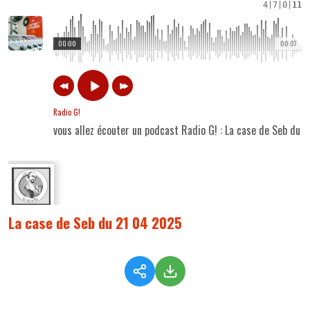
4
|
7
|
0
|
11
00:00
00:07
Radio G!
vous allez écouter un podcast Radio G! : La case de Seb du
La case de Seb du 21 04 2025