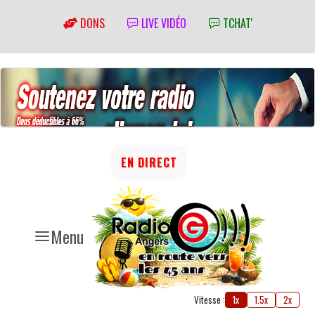
DONS
LIVE VIDÉO
TCHAT'
EN DIRECT
Menu
Vitesse :
1x
1.5x
2x