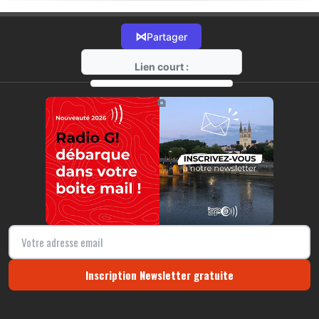
⋈
Partager
Lien court :
https://radio-g.fr?17497
⧉
Inscription Newsletter gratuite