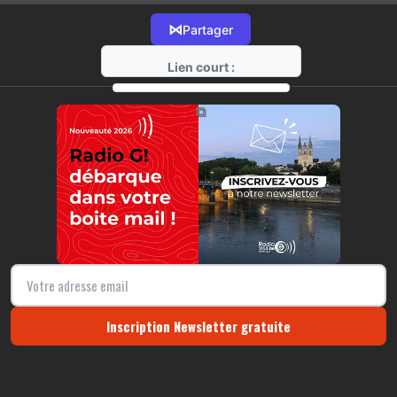
⋈
Partager
Lien court :
https://radio-g.fr?15843
⧉
Inscription Newsletter gratuite