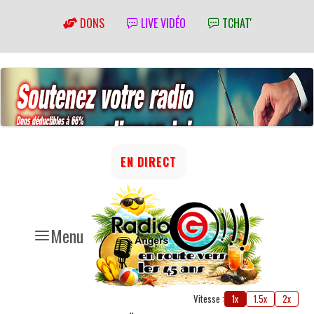
DONS
LIVE VIDÉO
TCHAT'
EN DIRECT
Menu
Vitesse :
1x
1.5x
2x