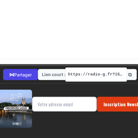
⧉
⋈
Lien court :
Partager
https://radio-g.fr?1568
Inscription News