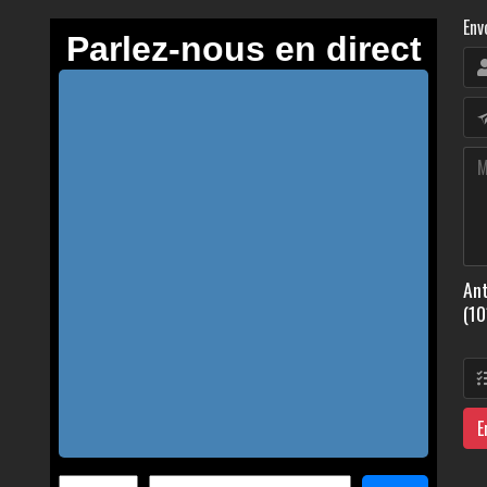
Env
Ant
(10
E